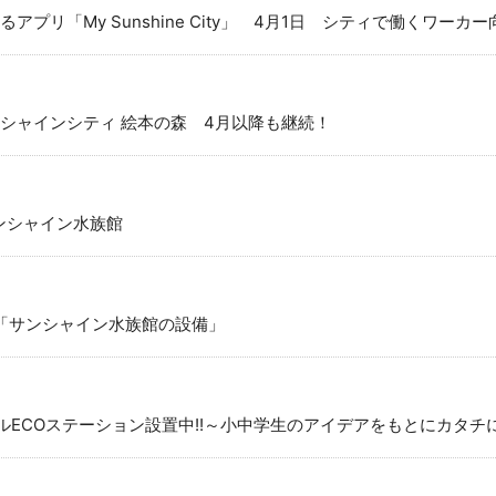
プリ「My Sunshine City」 4月1日 シティで働くワーカ
シャインシティ 絵本の森 4月以降も継続！
サンシャイン水族館
11「サンシャイン水族館の設備」
オリジナルECOステーション設置中!!～小中学生のアイデアをもとにカタ