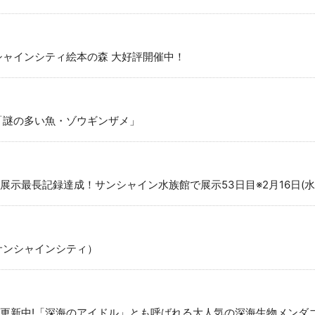
シャインシティ絵本の森 大好評開催中！
9「謎の多い魚・ゾウギンザメ」
示最長記録達成！サンシャイン水族館で展示53日目※2月16日(水
サンシャインシティ）
更新中!「深海のアイドル」とも呼ばれる大人気の深海生物メンダ