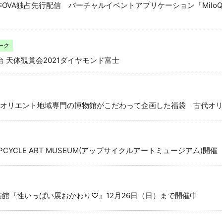
OVA独占先行配信 バーチャルイベントアプリケーション「MiloQ+
ーク
展望台 天体観賞会2021ダイヤモンド富士
オリエント地域専門の博物館がこだわって企画した福袋 古代オ
YCLE ART MUSEUM(アップサイクルアートミュージアム)開催
族館『性いっぱい展おかわり♡』12月26日（日）まで開催中