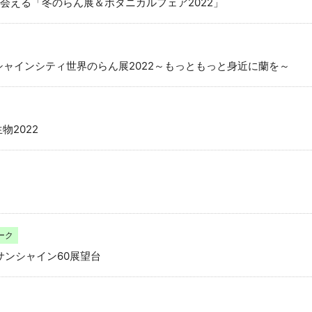
会える「冬のらん展＆ボタニカルフェア2022」
シャインシティ世界のらん展2022～もっともっと身近に蘭を～
物2022
ーク
 in サンシャイン60展望台