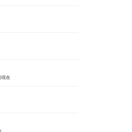
)現在
コ