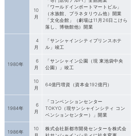
「専門店街アルパ」全館開業
「ワールドインポートマートビル」
10
（水族館、プラネタリウム他）開業
月
「文化会館」（劇場は11月26日こけら
落し、博物館他）開業
4
「サンシャインシティプリンスホテ
月
ル」竣工
6
「サンシャイン公園（現 東池袋中央
1980年
月
公園）」竣工
10
64億円増資（資本金192億円）
月
「コンベンションセンター
6
1984年
TOKYO（現サンシャインシティ コン
月
ベンションセンター）」開業
10
株式会社新都市開発センターを株式会
1986年
月
社サンシャインシティに社名変更