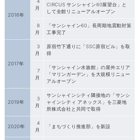
4
CIRCUS サンシャイン60展望台」と
月
して全館リニューアルオープン
2016年
8
「サンシャイン60」長周期地震動対策
月
工事完了
3
原宿竹下通りに「SSC原宿ビル」を取
月
得
2017年
「サンシャイン水族館」の屋外エリア
7
「マリンガーデン」を大規模リニュー
月
アルオープン
サンシャインシティ隣接地の「サンシ
3
2019年
ャインシティ アネックス」を三菱地
月
所株式会社と共同で取得
4
2020年
「まちづくり推進部」を新設
月