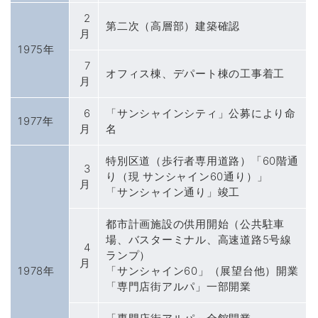
2
第二次（高層部）建築確認
月
1975年
7
オフィス棟、デパート棟の工事着工
月
6
「サンシャインシティ」公募により命
1977年
月
名
特別区道（歩行者専用道路）「60階通
3
り（現 サンシャイン60通り）」
月
「サンシャイン通り」竣工
都市計画施設の供用開始（公共駐車
場、バスターミナル、高速道路5号線
4
ランプ）
月
1978年
「サンシャイン60」（展望台他）開業
「専門店街アルパ」一部開業