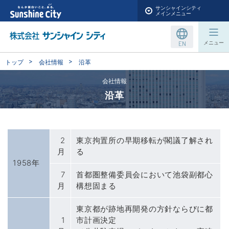
サンシャインシティ
メインメニュー
EN
メニュー
トップ
会社情報
沿革
会社情報
沿革
2
東京拘置所の早期移転が閣議了解され
月
る
1958年
7
首都圏整備委員会において池袋副都心
月
構想固まる
東京都が跡地再開発の方針ならびに都
1
市計画決定