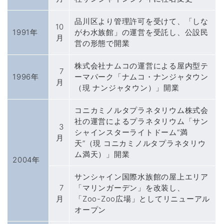
品川区より管理許可を受けて、「しな
10
1991年
がわ水族館」の運営を受託し、公設民
月
営の形態で開業
株式会社ナムコの運営による屋内型テ
7
1996年
ーマパーク「ナムコ・ナンジャタウン
月
（現 ナンジャタウン）」開業
コニカミノルタプラネタリウム株式会
社の運営によるプラネタリウム「サン
3
シャインスターライトドーム“満
月
天”（現 コニカミノルタプラネタリウ
ム満天）」開業
2004年
サンシャイン国際水族館の屋上エリア
7
「マリンガーデン」を改装し、
月
「Zoo-Zoo広場」としてリニューアル
オープン