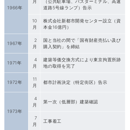
月
（公共駐車場、バスターミナル、高速
1966年
道路5号線ランプ）告示
10
株式会社新都市開発センター設立（資
月
本金16億円）
2
国と当社の間で「国有財産売払い及び
1967年
月
購入契約」を締結
4
建築等価交換方式により東京拘置所跡
1971年
月
地の取得を完了
11
1972年
都市計画決定（特定街区）告示
月
4
第一次（低層部）建築確認
月
1973年
7
工事着工
月