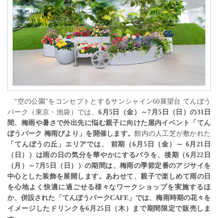
“
空の公園”をコンセプトとするサンシャイン
60
展望台 てんぼう
パーク（東京・池袋）では、
6
月
5
日（金）
～
7
月
5
日
（日）
の
31
日
間、梅雨や暑さで外出先に悩む親子に向けた
屋内イベント「てん
ぼうパーク 梅雨びより」を開催します。
館内の人工芝が敷かれた
「てんぼうの丘」エリアでは、
前期（
6
月
5
日（金）～
6
月
21
日
（日））は雨の日の気分を華やかにするバラを、後期（
6
月
22
日
（月）～
7
月
5
日（日））の期間は、梅雨の季節定番のアジサイを
中心とした装飾を展開します。あわせて、親子で楽しめて雨の日
を心地よく快適に過ごせる様々なワークショップを実施するほ
か、併設された「てんぼうパーク
CAFE
」では、梅雨時期の花々を
イメージしたドリンクを
6
月
25
日（木）まで期間限定で販売しま