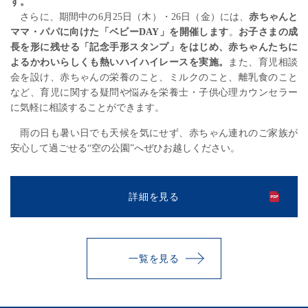
す。
さらに、期間中の
6
月
25
日（木）・
26
日（金）には、
赤ちゃんと
ママ・パパに向けた「ベビー
DAY
」を開催します
。
お子さまの成
長を形に残せる「記念手形スタンプ」をはじめ、赤ちゃんたちに
よるかわいらしくも熱いハイハイレースを実施。
また、育児相談
会を設け、赤ちゃんの栄養のこと、ミルクのこと、離乳食のこと
など、育児に関する疑問や悩みを栄養士・子供心理カウンセラー
に気軽に相談することができます。
雨の日も暑い日でも天候を気にせず、赤ちゃん連れのご家族が
安心して過ごせる“空の公園”へぜひお越しください。
詳細を見る
一覧を見る