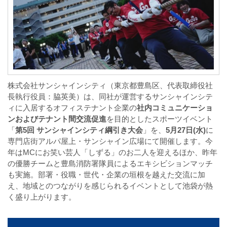
株式会社サンシャインシティ（東京都豊島区、代表取締役社
長執行役員：脇英美）は、同社が運営するサンシャインシテ
ィに入居するオフィステナント企業の
社内コミュニケーショ
ンおよびテナント間交流促進
を目的としたスポーツイベント
「
第
5
回 サンシャインシティ綱引き大会
」を、
5
月
27
日
(
水
)
に
専門店街アルパ屋上・サンシャイン広場にて開催します。今
年は
MC
にお笑い芸人「しずる」のお二人を迎えるほか、昨年
の優勝チームと豊島消防署隊員によるエキシビションマッチ
も実施。部署・役職・世代・企業の垣根を越えた交流に加
え、地域とのつながりを感じられるイベントとして池袋が熱
く盛り上がります。