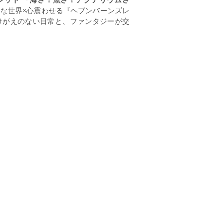
的な世界
×
心震わせる
『
ヘブンバーンズレ
けがえのない日常と、ファンタジーが交