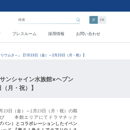
JP
EN
方
プレスルーム
採用情報
お問い合わせ
リウムさ～』【1月23日（金）～2月23日（月・祝）】
!サンシャイン水族館×ヘブン
日（月・祝）】
月
23
日（金）～
2
月
23
日（月・祝）の期
よび 本館エリア
にて
ドラマチック
ブバン）とコラボレーションしたイベン
レッド
『
海さ！魚さ！アクアリウムさ