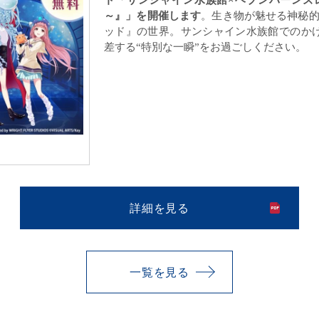
～
』
」を開催します
。
生き物が魅せる神秘
ッド
』
の世界
。
サンシャイン水族館で
の
か
差する“特別な一瞬”を
お過ごしください。
詳細を見る
一覧を見る