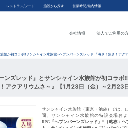
レストラン/フード
施設から探す
営業時間/館内情報
会社情報
法人でご利用の
族館が初コラボ!!サンシャイン水族館×ヘブンバーンズレッド 『海さ！魚さ！アクア
ーンズレッド』とサンシャイン水族館が初コラボ!
！アクアリウムさ～』【1月23日（金）～2月23
サンシャイン水族館（東京・池袋）では、
1
間、サンシャイン水族館の特設会場お
RPG
『
ヘブンバーンズレッド
』*
（略称：ヘ
ト「サンシャイン水族館
×
ヘブンバーンズ