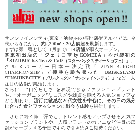
サンシャインシティ
(
東京・池袋
)
内の専門店街アルパで
は、今
秋から冬に
かけ、
約
2,200
㎡・
20
店舗超を刷新
します。
まずは第一弾として
11
月までに
14
店舗
が順次オープン。
関東初出店の「ジェリコ
堂
by K
OMEDA
」
や
池袋初の
「
STARBUCKS Tea & Café
」
、
（
スターバックス ティー
&
カフェ
）
グルメバーガー日本一決定戦「
JAPAN BURGER
CHAMPIONSHIP
」で
優勝を勝ち取った「
BRISKSTAND
SUNSHINECITY
」
など、大
（
ブリスクスタンド サンシャインシティ
）
注目の店舗が集結します。
さらに、 “自分らしさ
”
を表現できるファッションブランド
や、“オーガニック
”
なコスメや
雑貨を揃える人気ショップな
ども加わり、
流行に敏感な
20
代女性を中心に、その日の気分
に合った食とファッションに出会う体験
を提供します。
さらに続く第二弾でも、トレンド感をアップさせる人気フ
ァッションブランドや、人気ブランドのカフェなど注目の店
舗がオープンする予定ですので引き続きご期待ください。