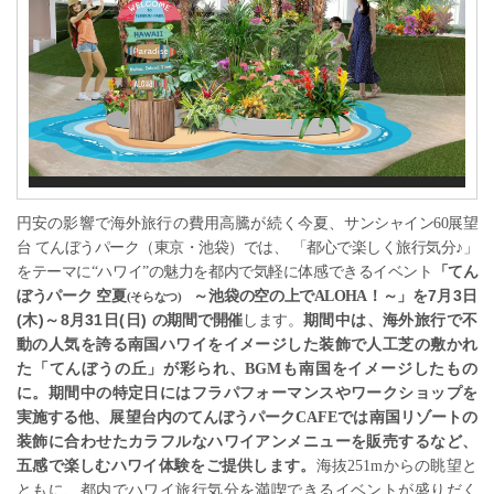
円安の影響で海外旅行の費用高騰が続く今夏、
サンシャイン
60
展望
台 てんぼうパーク（東京・池袋）では、 「都心で楽しく旅行気分♪」
をテーマに“ハワイ”の魅力を都内で気軽に体感できるイベント
「てん
7
3
ぼうパーク 空夏
～池袋の空の上で
ALOHA
！～」を
月
日
(
そらなつ
)
(
)
8
31
(
)
木
～
月
日
日
の期間で開催
します。
期間中は、海外旅行で不
動の人気を誇る南国ハワイをイメージした装飾で人工芝の敷かれ
た「てんぼうの丘」が彩られ、
BGM
も南国をイメージしたもの
に。期間中の特定日にはフラパフォーマンスやワークショップを
実施する他、展望台内のてんぼうパーク
CAFE
では南国リゾートの
装飾に合わせたカラフルなハワイアンメニューを販売するなど、
五感で楽しむハワイ体験をご提供します。
海抜
251m
から
の眺望と
ともに、都内でハワイ旅行気分を満喫できる
イベントが盛りだく