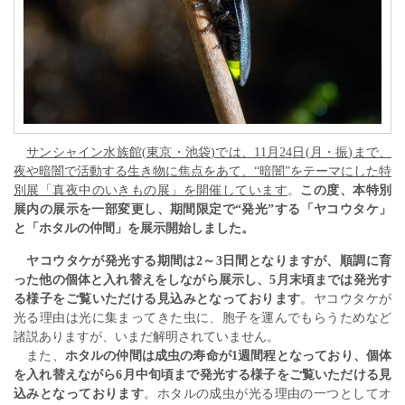
サンシャイン水族館
(
東京・池袋
)
では、
11
月
24
日
(
月・
振
)
まで、
夜や暗闇で活動する生き物に焦点をあて、
“暗闇”をテーマにした特
別展
「
真夜中の
いきもの
展
」を開催
しています
。
この度、本特別
展内の展示を一部変更し、期間限定で“発光”する「ヤコウタケ」
と「ホタルの仲間」を展示開始しました。
ヤコウタケが発光する期間は
2
～
3
日間となりますが、順調に育
った他の個体と入れ替えをしながら展示し、
5
月末頃までは発光す
る様子をご覧いただける見込みとなっております
。ヤコウタケが
光る理由は光に集まってきた虫に、胞子を運んでもらうためなど
諸説ありますが、いまだ解明されていません。
また、
ホタルの仲間は成虫の寿命が
1
週間程となっており、個体
を入れ替えながら
6
月中旬頃まで発光する様子をご覧いただける見
込みとなっております
。ホタルの成虫が光る理由の一つとしてオ