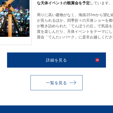
な天体イベントの観賞会を予定
しています。
周りに高い建物がなく、海抜251mから望
が見られるほか、四季折々の天体ショーを都
が敷き詰められた「てんぼうの丘」で気温を
賞を楽しんだり、天体イベントをテーマにし
賞会「てんたいパーク」に是非お越しくださ
詳細を見る
一覧を見る