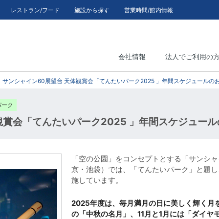
レストラン/フード
施設から探す
営業時間/館内情報
会社情報
法人でご利用の
サンシャイン60展望台 天体観賞会「てんたいパーク2025 」年間スケジュールの
パーク
観賞会「てんたいパーク2025 」年間スケジュー
「空の公園」をコンセプトとする「サンシャ
京・池袋）では、「てんたいパーク」と題し
施しています。
2025年度は、毎月満月の日に美しく輝く月
の「中秋の名月」、11月と1月には「ダイ