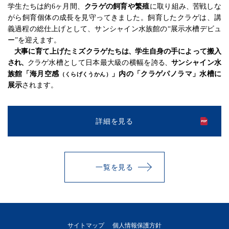
学生たちは約
6
ヶ月間、
ク
ラゲの飼育や繁殖
に取り組み
、苦
戦しな
がら飼育個体の成長を見守ってきました。飼育したクラゲは、講
義過程の総仕上げとして、サンシャイン水族館の“展示水槽デビュ
ー”を迎えます。
大
事に育て上げたミズクラゲたち
は、
学生自身の手によって搬入
され、
ク
ラゲ水槽として日本最大級の横幅を
誇る、
サ
ンシャイン水
族館「海月空感
」内の「クラゲパノラマ」水槽に
（くらげくうかん）
展示
されます。
詳細を見る
一覧を見る
サイトマップ
個人情報保護方針