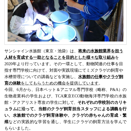
サンシャイン水族館（東京・池袋）は、
将来の水族館業界を担う
人材を育成する一助となることを目的とした様々な取り組み
を
2020
年より行っています。
その一環として、動物関連の仕事を目
指す専門学校に向けて、対面や実践現場にてミズクラゲ
の飼育や
水槽管理についての講義などを実施し、
水族館の仕事やクラゲ飼
育の体験
をしてもらうための機会を提供しています
。
今回、
6
月から、日本ペット＆アニマル専門学校（略称、
P&A
）の
生物産業科の学生および、
TCA
東京
ECO
動物海洋専門学校
の水族
館・アクアリスト専攻の学生に
対して、
それぞれの
学
校別のカリキ
ュラムに沿って、当館のクラゲ飼育担当スタッフによる
講
義を行
い、水族館でのクラゲ飼育体験や、クラゲの赤ちゃんの育成・繁
殖
などの実践的な学習を通し、学生にクラゲの飼育方法を学んで
もらいました。