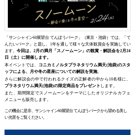
「
サンシャイン
60
展望台 てんぼうパーク」（東京・池袋）では、「て
んたいパーク」と題し、
1
年を通して様々な天体観賞会を実施してい
ます。
今回は、
2
月の満月「スノームーン」の観賞・解説会を
2
月
24
日（土）に開催します。
本イベントでは、
コニカミノルタプラネタリウム満天
(
池袋
)
のスタ
ッフによる、月や冬の星座についての解説を実施
。
さらに解説会の中で行われるクイズの正解者の中から
10
名様に、
プラネタリウム満天
(
池袋
)
の限定商品をプレゼント
します。
また
、期間限定で
スノームーン
をテーマにした
オリジナルカフェ
メニューも
販売
します。
この機会に是非、
サンシャイン
60
展望台 てんぼうパークから望める美し
い光景をご覧ください。