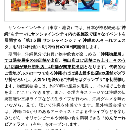
サンシャインシティ（東京・池袋）では、
日本
が誇る観光地
“沖
縄”をテーマにサンシャインシティ内の各施設で様々なイベントを
展開する「第
1
５回 サンシャインシティ 沖縄
め
んそーれフェス
タ」を
5
月
24
日
(
金
)
～
6
月
2
日
(
日
)
の
10
日間開催
します。
期間中、沖縄気分でお買い物や飲食が楽しめる
「沖縄物産展」
では過去最多の
60
店舗が出店
。
初出店は
17
店舗にも上り、そのう
ち
2
店舗が県外初出店、
4
店舗が関東初出店
となります。代表的な
ご当地グルメの一つである沖縄そばは過去最多出店の
9
店舗がズラ
リ勢ぞろいし、人気№
1
を決める“沖縄そばグランプリ”を初開催し
ます。
物産展会場には、約
230
席の座席を用意し、その場でご飲食
を楽しむことができます。また、会場内各ステージでは沖縄の伝
統芸能や三線ライブなどの生ライブが行われ、沖縄グルメを味わ
いながら、見て、聴いて沖縄を体感できます。屋外特設会場で
は、沖縄にゆかりのあるアーティストによる生ライブなどを楽し
みながら、オリオンビールや沖縄の食を満喫できる
「めんそーれ
ビアテラス」
（有料）をオープンします。