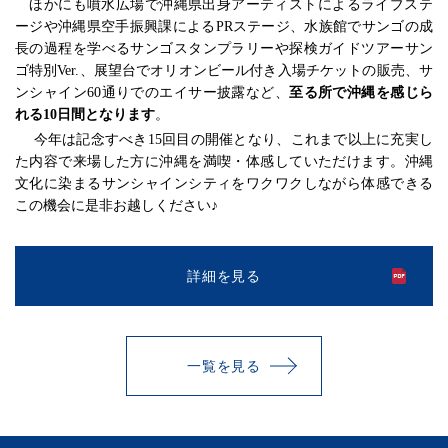
ほかにも噴水広場で沖縄県出身アーティストによるライブステ
ージや沖縄県空手振興課による
PR
ステージ、水族館でサンゴの成
長の過程を学べるサンゴスタンプラリーや探検ガイドツアーサン
ゴ特別
Ver.
、展望台でオリオンビール付き入場チケットの販売、サ
ンシャイン
60
通りでのエイサー披露など、
至る所で沖縄を感じら
れる
10
日間となります
。
今年は記念すべき
15
回目の開催となり、これまで以上に充実し
た内容で来場した方に沖縄を満喫・体感していただけます。沖縄
文化に染まるサンシャインシティをワクワクしながら体感できる
この機会に是非お越しください♪
詳細を見る
一覧を見る