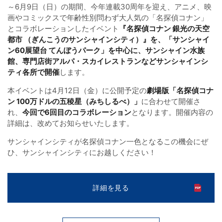
～6月9日（日）の期間、今年連載30周年を迎え、アニメ、映
画やコミックスで年齢性別問わず大人気の「名探偵コナン」
とコラボレーションしたイベント
『名探偵コナン 銀光の天空
都市 （ぎんこうのサンシャインシティ）』を、「サンシャイ
ン60展望台 てんぼうパーク」を中心に、サンシャイン水族
館、専門店街アルパ・スカイレストランなどサンシャインシ
ティ各所で開催
します。
本イベントは4月12日（金）に公開予定の
劇場版「名探偵コナ
ン 100万ドルの五稜星（みちしるべ）」
に合わせて開催さ
れ、
今回で6回目のコラボレーション
となります。開催内容の
詳細は、改めてお知らせいたします。
サンシャインシティが名探偵コナン一色となるこの機会にぜ
ひ、サンシャインシティにお越しください！
詳細を見る