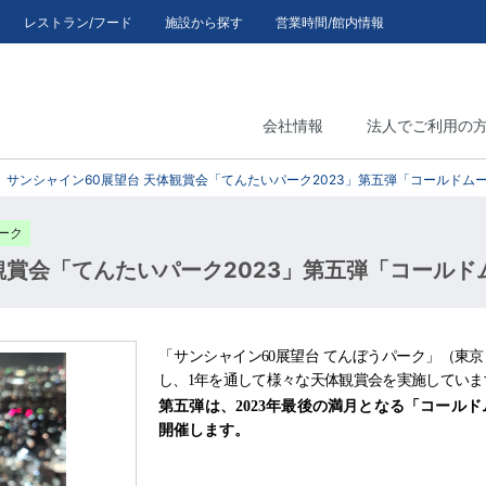
レストラン/フード
施設から探す
営業時間/館内情報
会社情報
法人でご利用の
サンシャイン60展望台 天体観賞会「てんたいパーク2023」第五弾「コールドム
ーク
観賞会「てんたいパーク2023」第五弾「コールド
「
サンシャイン
60
展望台 てんぼうパーク」（東
し、
1
年を通して様々な天体観賞会を実施していま
第五弾は、
2023
年最後の満月となる「コールド
開催します。