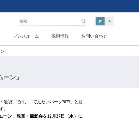
JP
EN
方
プレスルーム
採用情報
お問い合わせ
ーン」
ムーン」
京・池袋）では、「
てんたい
パーク
2023
」と題
す。
ムーン」観賞・撮影会を
12
月
27
日（水）に