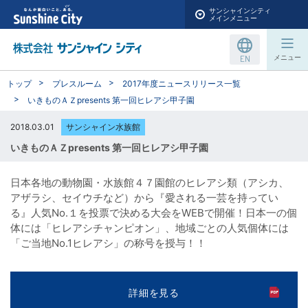
サンシャインシティ
メインメニュー
EN
メニュー
トップ
プレスルーム
2017年度ニュースリリース一覧
いきものＡＺpresents 第一回ヒレアシ甲子園
2018.03.01
サンシャイン水族館
いきものＡＺpresents 第一回ヒレアシ甲子園
日本各地の動物園・水族館４７園館のヒレアシ類（アシカ、
アザラシ、セイウチなど）から『愛される一芸を持ってい
る』人気No.１を投票で決める大会をWEBで開催！日本一の個
体には「ヒレアシチャンピオン」、地域ごとの人気個体には
「ご当地No.1ヒレアシ」の称号を授与！！
詳細を見る