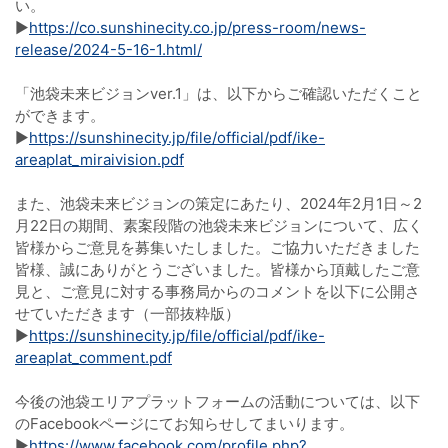
い。
▶
https://co.sunshinecity.co.jp/press-room/news-
release/2024-5-16-1.html/
「池袋未来ビジョンver.1」は、以下からご確認いただくこと
ができます。
▶
https://sunshinecity.jp/file/official/pdf/ike-
areaplat_miraivision.pdf
また、池袋未来ビジョンの策定にあたり、2024年2月1日～2
月22日の期間、素案段階の池袋未来ビジョンについて、広く
皆様からご意見を募集いたしました。ご協力いただきました
皆様、誠にありがとうございました。皆様から頂戴したご意
見と、ご意見に対する事務局からのコメントを以下に公開さ
せていただきます（一部抜粋版）
▶
https://sunshinecity.jp/file/official/pdf/ike-
areaplat_comment.pdf
今後の池袋エリアプラットフォームの活動については、以下
のFacebookページにてお知らせしてまいります。
▶
https://www.facebook.com/profile.php?