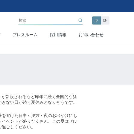
JP
EN
方
プレスルーム
採用情報
お問い合わせ
日」が新設されるなど昨年に続く全国的な猛
できない日が続
く
夏休みとなりそうです
。
を避けた日中～夕方・夜のお出かけにも
るイベントが盛りだくさん。この夏はぜひ
お過ごしください。